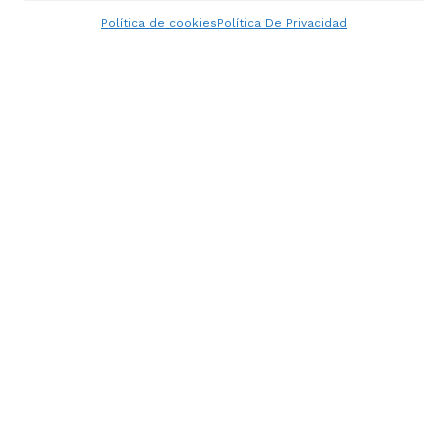
Política de cookies
Política De Privacidad
PERSPECTIVAS
Cómo la digitalización
impulsa el éxito de startups
Ver más