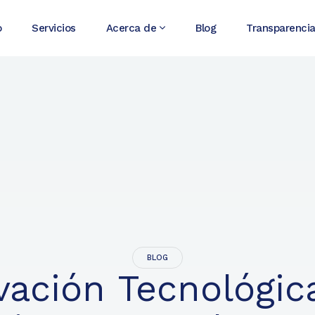
o
Servicios
Acerca de
Blog
Transparenci
BLOG
vación Tecnológic