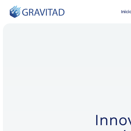
Inici
Inno