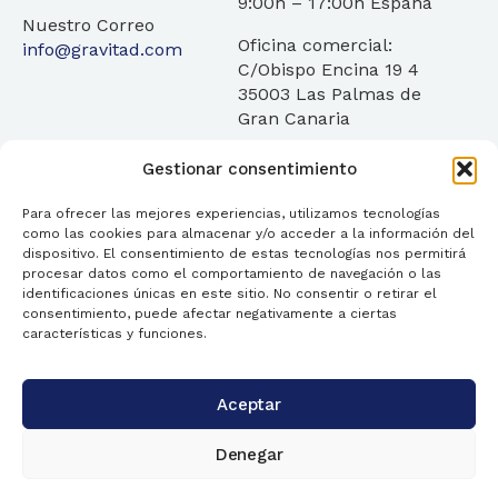
9:00h – 17:00h España
Nuestro Correo
Oficina comercial:
info@gravitad.com
C/Obispo Encina 19 4
35003 Las Palmas de
Gran Canaria
Gestionar consentimiento
Para ofrecer las mejores experiencias, utilizamos tecnologías
como las cookies para almacenar y/o acceder a la información del
Servicios
¿Quienes Somos?
Transparencia
dispositivo. El consentimiento de estas tecnologías nos permitirá
procesar datos como el comportamiento de navegación o las
identificaciones únicas en este sitio. No consentir o retirar el
Blog
Contáctanos
FAQ
consentimiento, puede afectar negativamente a ciertas
características y funciones.
Aceptar
Términos
© 2026
Política de privacidad
Gravitad.
Denegar
Política de cookies
Derechos
reservados