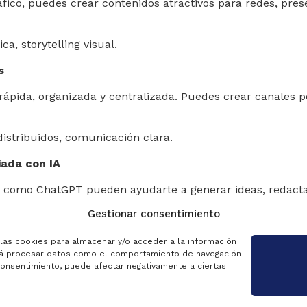
áfico, puedes crear contenidos atractivos para redes, pre
ca, storytelling visual.
s
pida, organizada y centralizada. Puedes crear canales po
distribuidos, comunicación clara.
iada con IA
ntas como ChatGPT pueden ayudarte a generar ideas, redact
Gestionar consentimiento
matización de tareas cognitivas.
 las cookies para almacenar y/o acceder a la información
tirá procesar datos como el comportamiento de navegación
l consentimiento, puede afectar negativamente a ciertas
ismo ecosistema, en la nube y colaborativo. Ideal para e