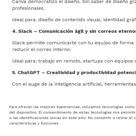
Canva democratizó el diseño. Sin saber de diseño gr
profesionales.
Ideal para: diseño de contenido visual, identidad gráfi
4. Slack – Comunicación ágil y sin correos eterno
Slack permite comunicarte con tu equipo de forma rá
reducir el correo interno.
Ideal para: trabajo en remoto, startups con equipos 
5. ChatGPT – Creatividad y productividad potenc
Con el auge de la inteligencia artificial, herramie
responder a clientes automáticamente.
Ideal para: redacción de textos, brainstorming, auto
Para ofrecer las mejores experiencias, utilizamos tecnologías como
del dispositivo. El consentimiento de estas tecnologías nos permi
6. Google Workspace – Tu oficina en la nube
o las identificaciones únicas en este sitio. No consentir o retirar e
características y funciones.
Docs, Sheets, Calendar, Drive y Gmail… todo en un m
simples y seguros.