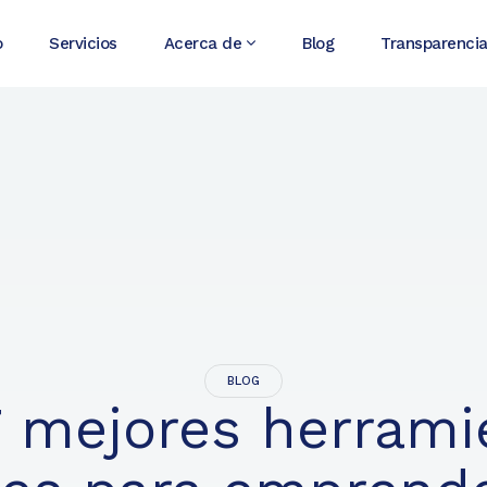
o
Servicios
Acerca de
Blog
Transparenci
BLOG
7 mejores herrami