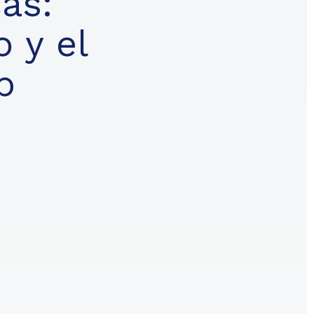
as:
 y el
p