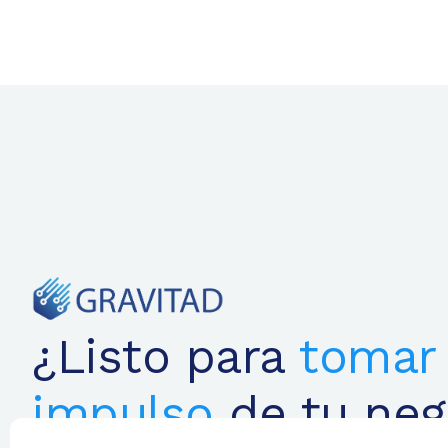
¿Listo para
tomar 
impulso
de tu neg