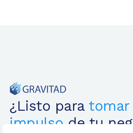
¿Listo para
tomar 
impulso
de tu neg