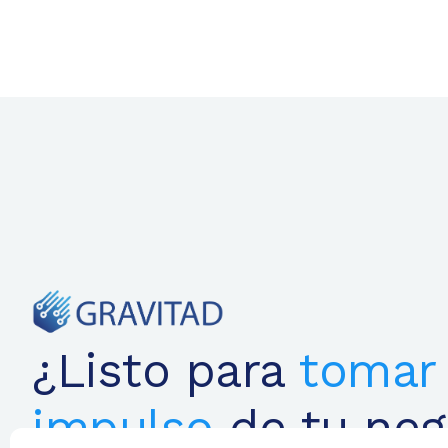
¿Listo para
tomar 
impulso
de tu neg