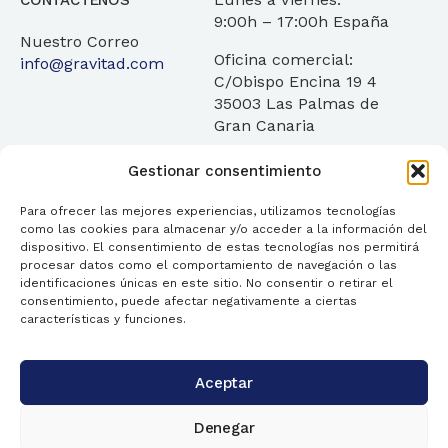
CONTÁCTENOS
9:00h – 17:00h España
Nuestro Correo
Oficina comercial:
info@gravitad.com
C/Obispo Encina 19 4
35003 Las Palmas de
Gran Canaria
Gestionar consentimiento
Para ofrecer las mejores experiencias, utilizamos tecnologías
como las cookies para almacenar y/o acceder a la información del
Servicios
¿Quienes Somos?
Transparencia
dispositivo. El consentimiento de estas tecnologías nos permitirá
procesar datos como el comportamiento de navegación o las
identificaciones únicas en este sitio. No consentir o retirar el
Blog
Contáctanos
FAQ
consentimiento, puede afectar negativamente a ciertas
características y funciones.
Aceptar
Términos
© 2026
Política de privacidad
Gravitad.
Denegar
Política de cookies
Derechos