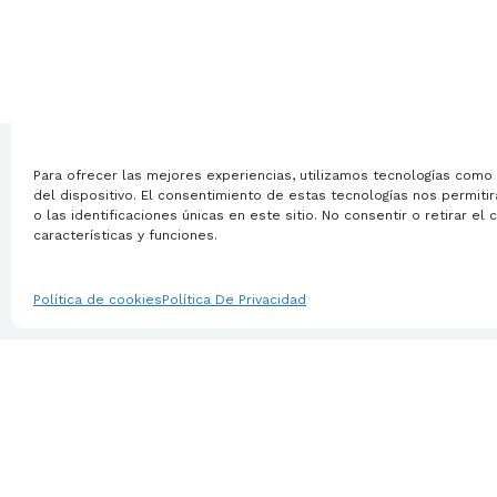
Para ofrecer las mejores experiencias, utilizamos tecnologías como
Servicios
¿Quienes Somos?
del dispositivo. El consentimiento de estas tecnologías nos permi
o las identificaciones únicas en este sitio. No consentir o retirar e
características y funciones.
Términos
Política de
© 2026 Gravitad. Derechos reservados
Política de cookies
Política De Privacidad