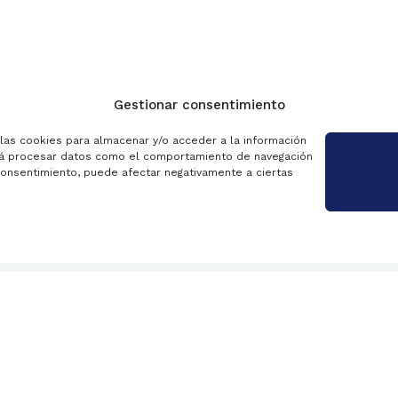
Gestionar consentimiento
 las cookies para almacenar y/o acceder a la información
Transparencia
Blog
tirá procesar datos como el comportamiento de navegación
l consentimiento, puede afectar negativamente a ciertas
 privacidad
Política de cookies