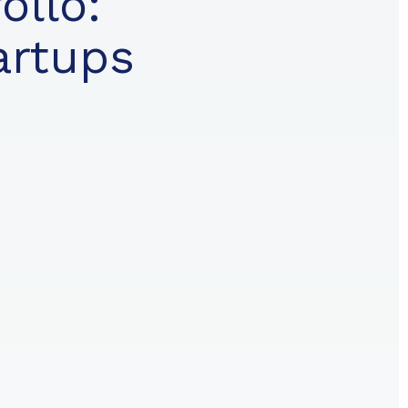
ollo:
artups