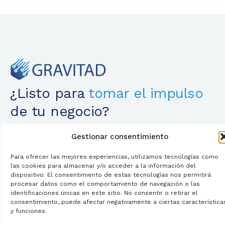
¿Listo para
tomar el impulso
de tu negocio?
Esperamos conocer sus objetivos.
Gestionar consentimiento
Consúltenos
Para ofrecer las mejores experiencias, utilizamos tecnologías como
las cookies para almacenar y/o acceder a la información del
dispositivo. El consentimiento de estas tecnologías nos permitirá
Lunes a Viernes:
CONTÁCTENOS
procesar datos como el comportamiento de navegación o las
9:00h – 17:00h España
identificaciones únicas en este sitio. No consentir o retirar el
Nuestro Correo
consentimiento, puede afectar negativamente a ciertas característica
Oficina comercial:
y funciones.
info@gravitad.com
C/Obispo Encina 19 4