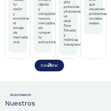
alto
tu
rápido
que
potencial,
visión
y
resuelven
ofreciendo
y
conquistes
problemas
un
encontrar
nuevos
sociales
deal
el
mercados
reales.
flow
encaje
sin
filtrado
de
romper
y
mercado
tu
métricas
real.
estructura.
transparentes.
Consultar
RELACIONADOS
Nuestros