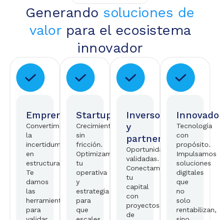
Generando
soluciones de
valor
para el ecosistema
innovador
Emprendedores
Startups
Inversores
Innovado
y
Convertimos
Crecimiento
Tecnología
la
sin
con
partners
incertidumbre
fricción.
propósito.
Oportunidades
en
Optimizamos
Impulsamos
validadas.
estructura.
tu
soluciones
Conectamos
Te
operativa
digitales
tu
damos
y
que
capital
las
estrategia
no
con
herramientas
para
solo
proyectos
para
que
rentabilizan,
de
validar
escales
sino